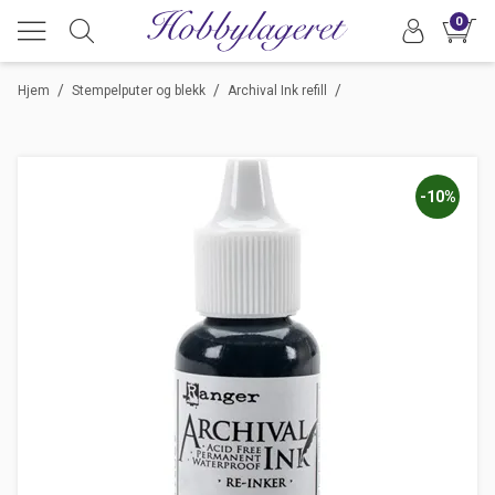
0
/
/
/
Hjem
Stempelputer og blekk
Archival Ink refill
-10%