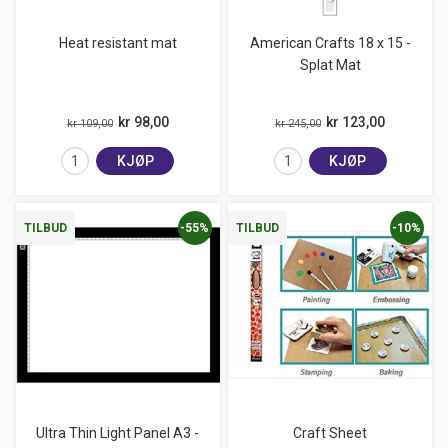
Heat resistant mat
American Crafts 18 x 15 -
Splat Mat
kr 98,00
kr 123,00
kr 109,00
kr 245,00
KJØP
KJØP
-55%
-10%
TILBUD
TILBUD
Ultra Thin Light Panel A3 -
Craft Sheet