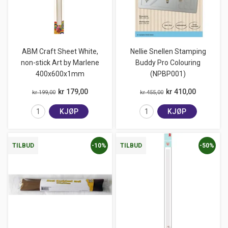
ABM Craft Sheet White,
Nellie Snellen Stamping
non-stick Art by Marlene
Buddy Pro Colouring
400x600x1mm
(NPBP001)
kr 179,00
kr 410,00
kr 199,00
kr 455,00
KJØP
KJØP
-10%
-50%
TILBUD
TILBUD