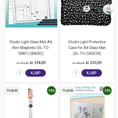
Studio Light Glass Mat A4,
Studio Light Protective
Non-Magnetic (SL-TO-
Case For A4 Glass Mat
GM01) (BASIC)
(SL-TO-CASE04)
kr 338,00
kr 230,00
kr 375,00
kr 255,00
KJØP
KJØP
-10%
-10%
TILBUD
TILBUD