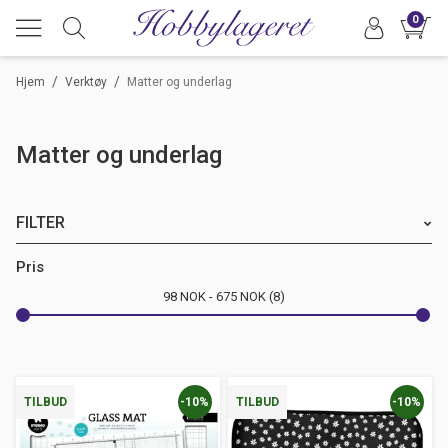
0
/
/
Hjem
Verktøy
Matter og underlag
Matter og underlag
FILTER
Merke
Pris
98
NOK
675
NOK
8
-10%
-10%
TILBUD
TILBUD