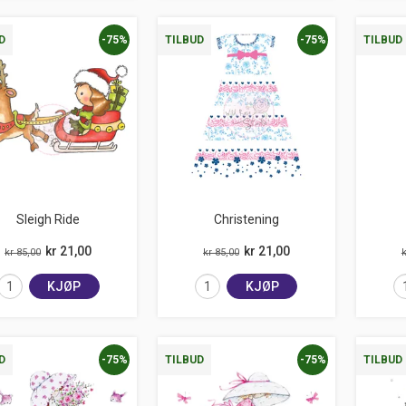
-75%
-75%
D
TILBUD
TILBUD
Sleigh Ride
Christening
kr 21,00
kr 21,00
kr 85,00
kr 85,00
k
KJØP
KJØP
-75%
-75%
D
TILBUD
TILBUD