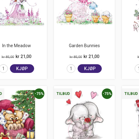
In the Meadow
Garden Bunnies
kr 21,00
kr 21,00
kr 85,00
kr 85,00
k
KJØP
KJØP
-75%
-75%
D
TILBUD
TILBUD