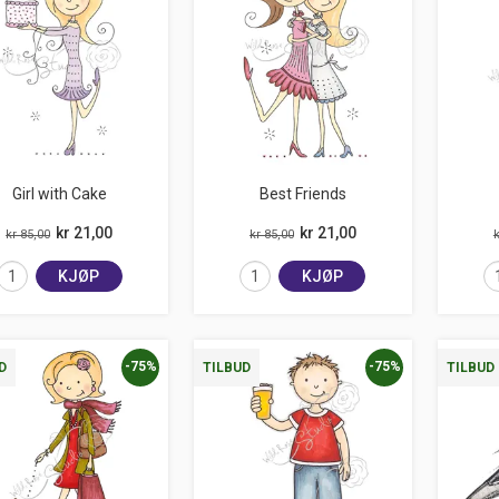
Girl with Cake
Best Friends
kr 21,00
kr 21,00
kr 85,00
kr 85,00
k
KJØP
KJØP
-75%
-75%
D
TILBUD
TILBUD