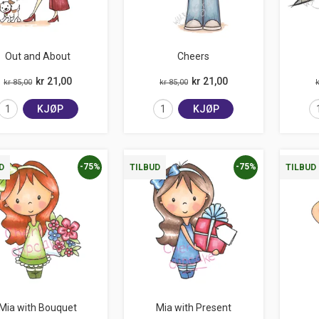
Out and About
Cheers
kr 21,00
kr 21,00
kr 85,00
kr 85,00
k
KJØP
KJØP
-75%
-75%
D
TILBUD
TILBUD
Mia with Bouquet
Mia with Present