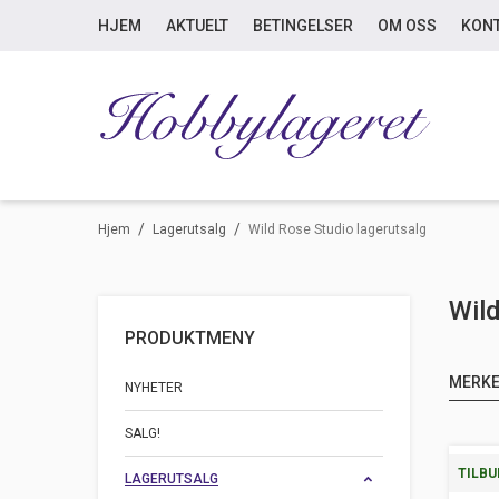
HJEM
AKTUELT
BETINGELSER
OM OSS
KON
/
/
Hjem
Lagerutsalg
Wild Rose Studio lagerutsalg
Wild
PRODUKTMENY
MERK
NYHETER
SALG!
TILBU
LAGERUTSALG