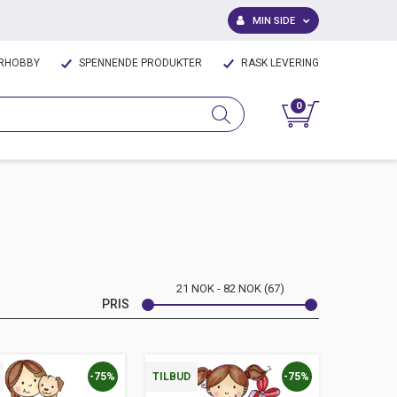
MIN SIDE
IRHOBBY
SPENNENDE PRODUKTER
RASK LEVERING
0
21
NOK
82
NOK
67
PRIS
-75%
-75%
TILBUD