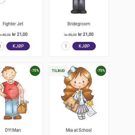
Fighter Jet
Bridegroom
kr 21,00
kr 21,00
r 85,00
kr 85,00
KJØP
KJØP
-75%
-75%
TILBUD
DYI Man
Mia at School