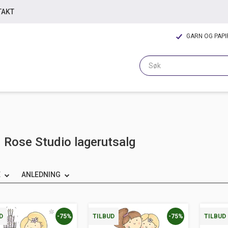
TAKT
GARN OG PAP
 Rose Studio lagerutsalg
E
ANLEDNING
-75%
-75%
D
TILBUD
TILBUD