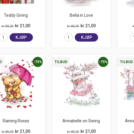
Teddy Giving
Bella in Love
kr 21,00
kr 21,00
kr 85,00
kr 85,00
k
KJØP
KJØP
-75%
-75%
D
TILBUD
TILBUD
Raining Roses
Annabelle on Swing
Anna
kr 21,00
kr 21,00
kr 85,00
kr 85,00
k