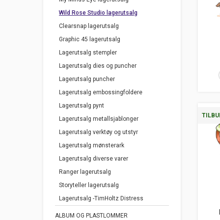
Wild Rose Studio lagerutsalg
Clearsnap lagerutsalg
Graphic 45 lagerutsalg
Lagerutsalg stempler
Lagerutsalg dies og puncher
Lagerutsalg puncher
Lagerutsalg embossingfoldere
Lagerutsalg pynt
TILBU
Lagerutsalg metallsjablonger
Lagerutsalg verktøy og utstyr
Lagerutsalg mønsterark
Lagerutsalg diverse varer
Ranger lagerutsalg
Storyteller lagerutsalg
Lagerutsalg -TimHoltz Distress
ALBUM OG PLASTLOMMER