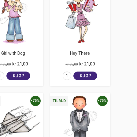
Girl with Dog
Hey There
kr 21,00
kr 21,00
r 85,00
kr 85,00
KJØP
KJØP
-75%
-75%
TILBUD