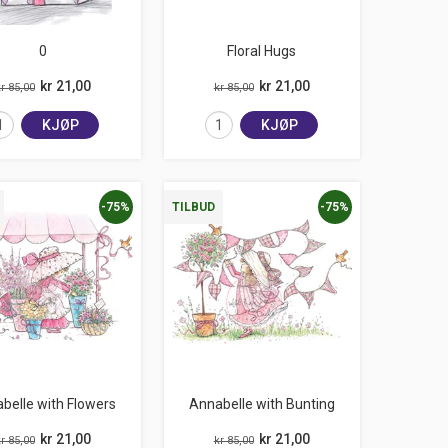
0
Floral Hugs
kr 21,00
kr 21,00
r 85,00
kr 85,00
KJØP
KJØP
-75%
-75%
TILBUD
belle with Flowers
Annabelle with Bunting
kr 21,00
kr 21,00
r 85,00
kr 85,00