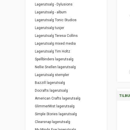
Lagerutsalg - Dylusions
Lagerutsalg - album
Lagerutsalg Tonic Studios
Lagerutsalg tusjer
Lagerutsalg Teresa Collins
Lagerutsalg mixed media
Lagerutsalg Tim Holtz
Spellbinders lagerutsalg
Nellie Snellen lagerutsalg
Lagerutsalg stempler
Bazzill lagerutsalg
Docrafts lagerutsalg
TILBU
American Crafts lagerutsalg
GlimmerMist lagerutsalg
Simple Stories lagerutsalg
Clearsnap lagerutsalg
My Minds Eye lagerutsalg