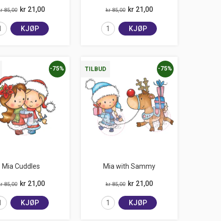
kr 21,00
kr 21,00
r 85,00
kr 85,00
KJØP
KJØP
-75%
-75%
TILBUD
Mia Cuddles
Mia with Sammy
kr 21,00
kr 21,00
r 85,00
kr 85,00
KJØP
KJØP