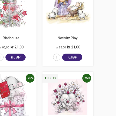
Birdhouse
Nativity Play
kr 21,00
kr 21,00
r 85,00
kr 85,00
KJØP
KJØP
-75%
-75%
TILBUD