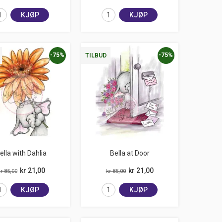
KJØP
KJØP
-75%
-75%
TILBUD
ella with Dahlia
Bella at Door
kr 21,00
kr 21,00
r 85,00
kr 85,00
KJØP
KJØP