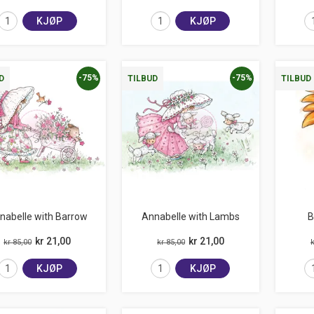
KJØP
KJØP
-75%
-75%
D
TILBUD
TILBUD
nabelle with Barrow
Annabelle with Lambs
B
kr 21,00
kr 21,00
kr 85,00
kr 85,00
k
KJØP
KJØP