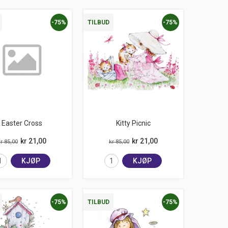
-75%
-75%
TILBUD
Easter Cross
Kitty Picnic
kr 21,00
kr 21,00
r 85,00
kr 85,00
KJØP
KJØP
-75%
-75%
TILBUD