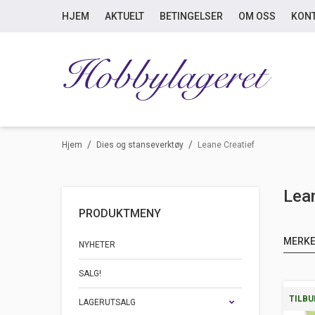
HJEM
AKTUELT
BETINGELSER
OM OSS
KON
/
/
Hjem
Dies og stanseverktøy
Leane Creatief
Lean
PRODUKTMENY
MERK
NYHETER
SALG!
TILBU
LAGERUTSALG