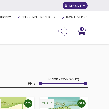
MIN SIDE
IRHOBBY
SPENNENDE PRODUKTER
RASK LEVERING
0
30
NOK
125
NOK
12
PRIS
-50%
-50%
TILBUD