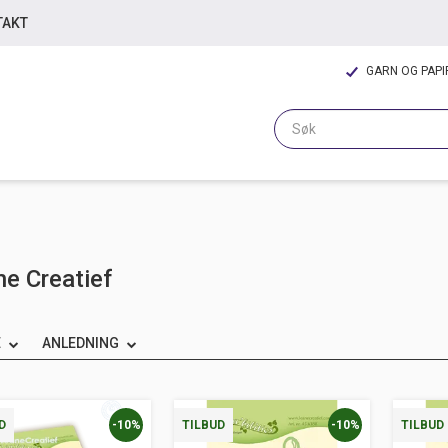
TAKT
GARN OG PAP
e Creatief
E
ANLEDNING
-10%
-10%
D
TILBUD
TILBUD