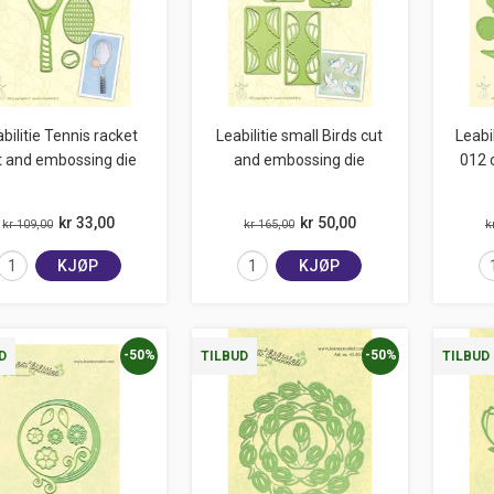
bilitie Tennis racket
Leabilitie small Birds cut
Leabil
t and embossing die
and embossing die
012 
kr 33,00
kr 50,00
kr 109,00
kr 165,00
k
KJØP
KJØP
-50%
-50%
D
TILBUD
TILBUD