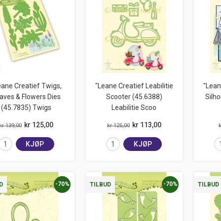
eane Creatief Twigs,
"Leane Creatief Leabilitie
"Lean
aves & Flowers Dies
Scooter (45.6388)
Silho
(45.7835) Twigs
Leabilitie Scoo
kr 125,00
kr 113,00
kr 139,00
kr 125,00
k
KJØP
KJØP
-70%
-70%
D
TILBUD
TILBUD