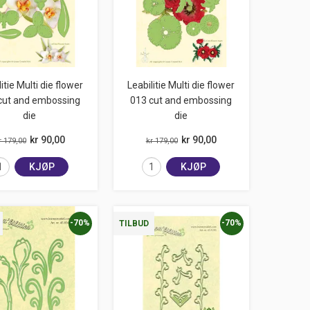
itie Multi die flower
Leabilitie Multi die flower
cut and embossing
013 cut and embossing
die
die
kr 90,00
kr 90,00
r 179,00
kr 179,00
KJØP
KJØP
-70%
-70%
TILBUD