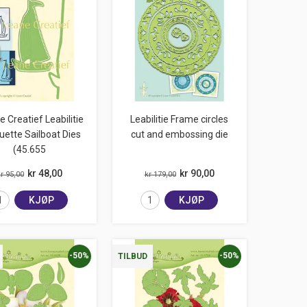
e Creatief Leabilitie
Leabilitie Frame circles
uette Sailboat Dies
cut and embossing die
(45.655
kr 48,00
kr 90,00
r 95,00
kr 179,00
KJØP
KJØP
-50%
-50%
TILBUD