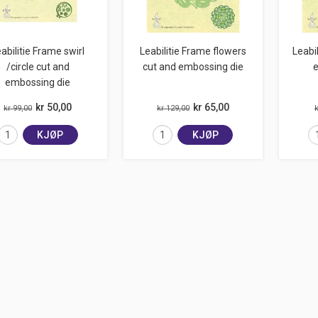
abilitie Frame swirl
Leabilitie Frame flowers
Leabi
/circle cut and
cut and embossing die
e
embossing die
kr 50,00
kr 65,00
kr 99,00
kr 129,00
k
KJØP
KJØP