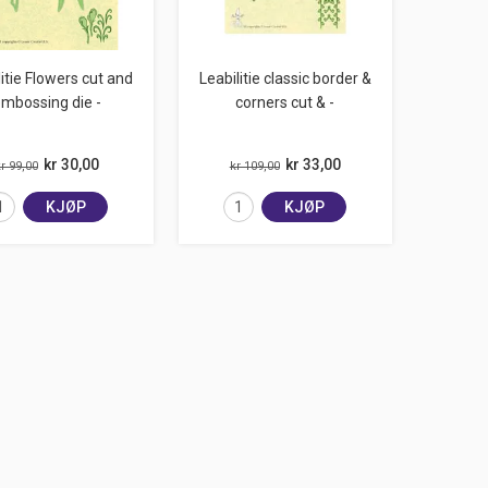
litie Flowers cut and
Leabilitie classic border &
mbossing die -
corners cut & -
kr 30,00
kr 33,00
r 99,00
kr 109,00
KJØP
KJØP