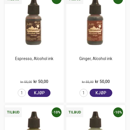
Espresso, Alcohol ink
Ginger, Alcohol ink
kr 50,00
kr 50,00
kr 55,00
kr 55,00
KJØP
KJØP
-10%
-10%
TILBUD
TILBUD