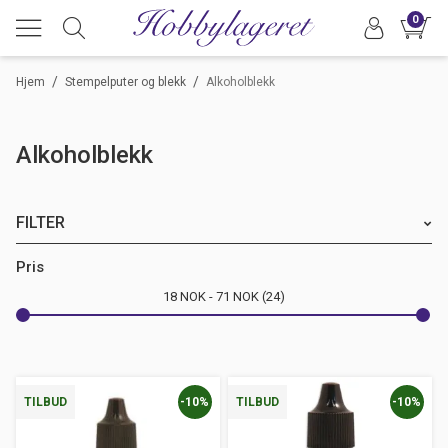
0
/
/
Hjem
Stempelputer og blekk
Alkoholblekk
Alkoholblekk
FILTER
Merke
Pris
18
NOK
71
NOK
24
Farge
-10%
-10%
TILBUD
TILBUD