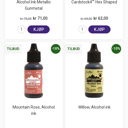
Alcohol Ink Metallic
Cardstock4"" Hex Shaped
Gunmetal
kr 71,00
kr 62,00
kr 79,00
kr 69,00
KJØP
KJØP
-10%
-10%
TILBUD
TILBUD
Mountain Rose, Alcohol
Willow, Alcohol ink
ink