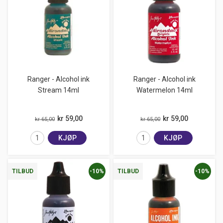
Ranger - Alcohol ink
Ranger - Alcohol ink
Stream 14ml
Watermelon 14ml
kr 59,00
kr 59,00
kr 65,00
kr 65,00
KJØP
KJØP
-10%
-10%
TILBUD
TILBUD