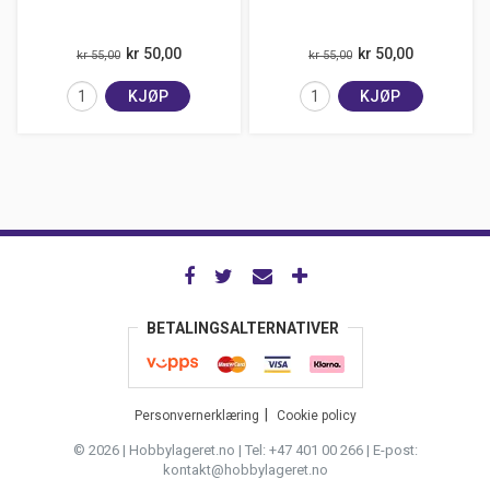
kr 50,00
kr 50,00
kr 55,00
kr 55,00
KJØP
KJØP
BETALINGSALTERNATIVER
Personvernerklæring
Cookie policy
© 2026 | Hobbylageret.no | Tel: +47 401 00 266 | E-post:
kontakt@hobbylageret.no