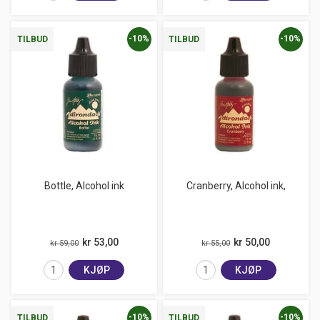
-10%
-10%
TILBUD
TILBUD
Bottle, Alcohol ink
Cranberry, Alcohol ink,
kr 53,00
kr 50,00
kr 59,00
kr 55,00
KJØP
KJØP
-10%
-10%
TILBUD
TILBUD