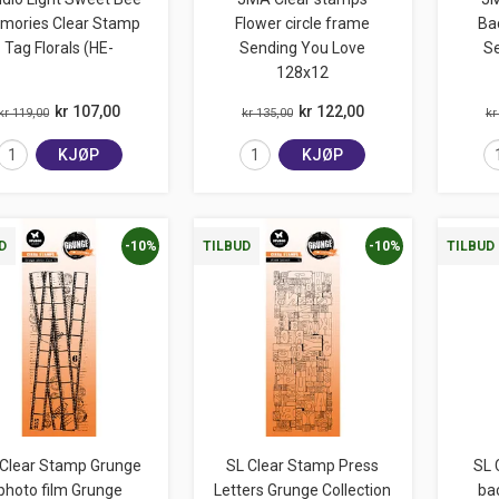
mories Clear Stamp
Flower circle frame
Ba
Tag Florals (HE-
Sending You Love
S
128x12
kr 107,00
kr 122,00
kr 119,00
kr 135,00
kr
KJØP
KJØP
-10%
-10%
D
TILBUD
TILBUD
 Clear Stamp Grunge
SL Clear Stamp Press
SL 
photo film Grunge
Letters Grunge Collection
ba