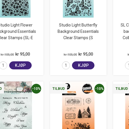
tudio Light Flower
Studio Light Butterfly
SL C
ckground Essentials
Background Essentials
ba
lear Stamps (SL-E
Clear Stamps (S
Col
kr 95,00
kr 95,00
kr 105,00
kr 105,00
k
KJØP
KJØP
-10%
-10%
D
TILBUD
TILBUD