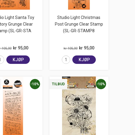
io Light Santa Toy
Studio Light Christmas
tory Grunge Clear
Post Grunge Clear Stamp
amp (SL-GR-STA
(SL-GR-STAMP8
kr 95,00
kr 95,00
r 105,00
kr 105,00
KJØP
KJØP
-10%
-10%
TILBUD