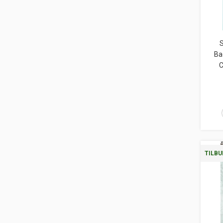
S
Ba
C
TILBU