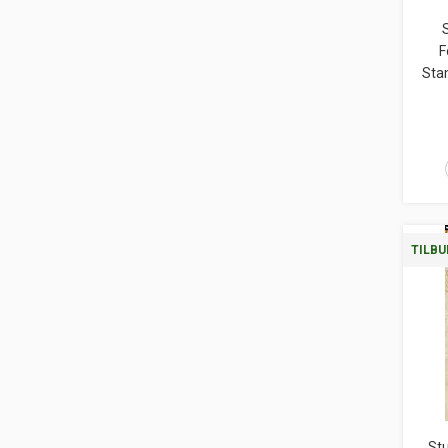
S
F
Sta
TILBU
Stu