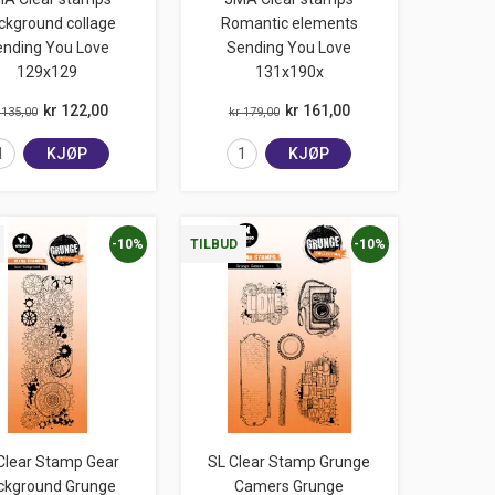
ckground collage
Romantic elements
ending You Love
Sending You Love
129x129
131x190x
kr 122,00
kr 161,00
 135,00
kr 179,00
KJØP
KJØP
-10%
-10%
TILBUD
Clear Stamp Gear
SL Clear Stamp Grunge
ckground Grunge
Camers Grunge