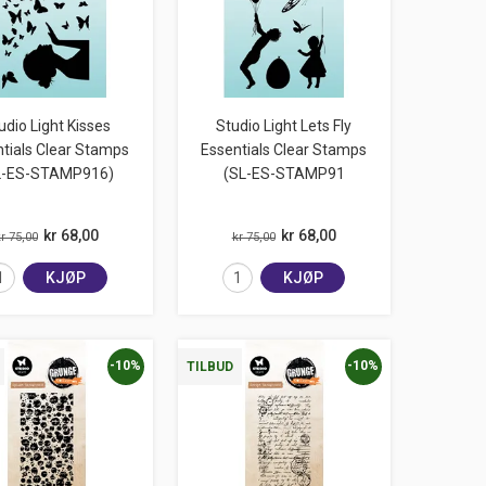
udio Light Kisses
Studio Light Lets Fly
tials Clear Stamps
Essentials Clear Stamps
L-ES-STAMP916)
(SL-ES-STAMP91
kr 68,00
kr 68,00
r 75,00
kr 75,00
KJØP
KJØP
-10%
-10%
TILBUD