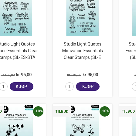
tudio Light Quotes
Studio Light Quotes
Stu
ace Essentials Clear
Motivation Essentials
Essen
tamps (SL-ES-STA
Clear Stamps (SL-E
(S
kr 95,00
kr 95,00
kr 105,00
kr 105,00
k
KJØP
KJØP
-10%
-10%
D
TILBUD
TILBUD