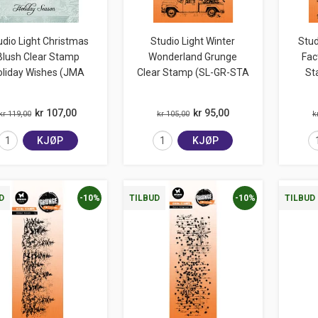
udio Light Christmas
Studio Light Winter
Stud
Blush Clear Stamp
Wonderland Grunge
Fac
oliday Wishes (JMA
Clear Stamp (SL-GR-STA
St
kr 107,00
kr 95,00
kr 119,00
kr 105,00
k
KJØP
KJØP
-10%
-10%
D
TILBUD
TILBUD