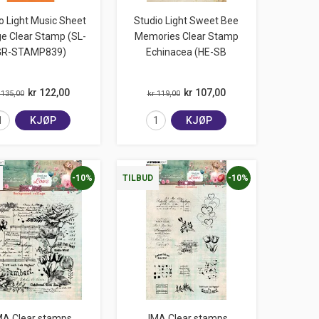
o Light Music Sheet
Studio Light Sweet Bee
e Clear Stamp (SL-
Memories Clear Stamp
GR-STAMP839)
Echinacea (HE-SB
kr 122,00
kr 107,00
 135,00
kr 119,00
KJØP
KJØP
-10%
-10%
TILBUD
A Clear stamps
JMA Clear stamps