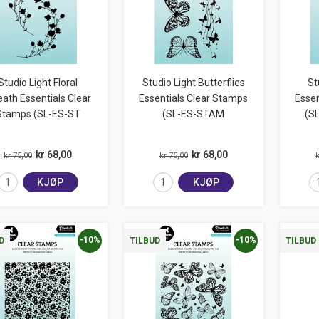
Studio Light Floral
Studio Light Butterflies
St
ath Essentials Clear
Essentials Clear Stamps
Essen
Stamps (SL-ES-ST
(SL-ES-STAM
(S
kr 68,00
kr 68,00
kr 75,00
kr 75,00
k
KJØP
KJØP
-10%
-10%
D
TILBUD
TILBUD