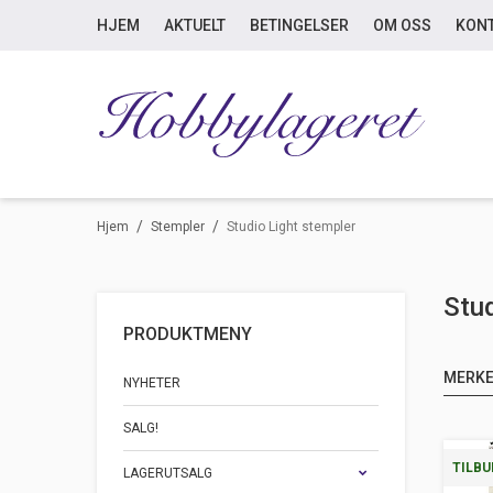
HJEM
AKTUELT
BETINGELSER
OM OSS
KON
/
/
Hjem
Stempler
Studio Light stempler
Stud
PRODUKTMENY
MERK
NYHETER
SALG!
TILBU
LAGERUTSALG