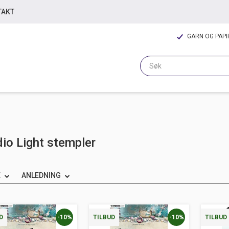
TAKT
GARN OG PAP
io Light stempler
E
ANLEDNING
-10%
-10%
D
TILBUD
TILBUD