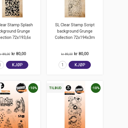
lear Stamp Splash
SL Clear Stamp Script
ckground Grunge
background Grunge
lection 72x193,6x
Collection 72x194x3m
kr 80,00
kr 80,00
r 89,00
kr 89,00
KJØP
KJØP
-10%
-10%
TILBUD