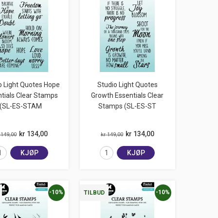
o Light Quotes Hope
Studio Light Quotes
tials Clear Stamps
Growth Essentials Clear
(SL-ES-STAM
Stamps (SL-ES-ST
kr 134,00
kr 134,00
 149,00
kr 149,00
KJØP
KJØP
-10%
-10%
TILBUD