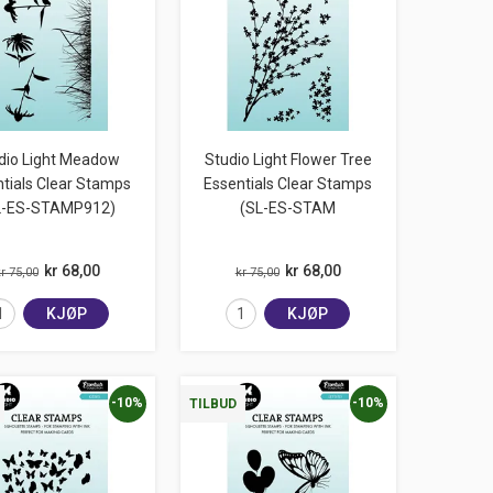
dio Light Meadow
Studio Light Flower Tree
tials Clear Stamps
Essentials Clear Stamps
L-ES-STAMP912)
(SL-ES-STAM
kr 68,00
kr 68,00
r 75,00
kr 75,00
KJØP
KJØP
-10%
-10%
TILBUD