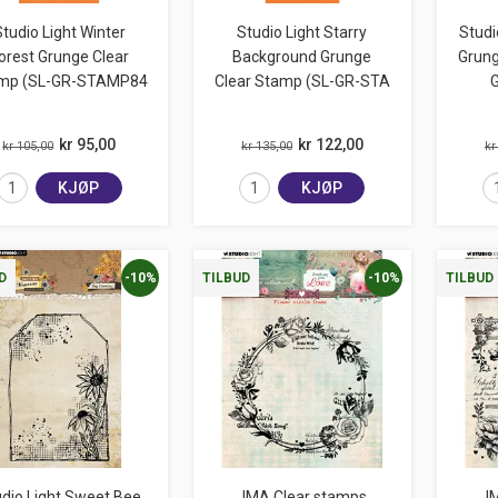
tudio Light Winter
Studio Light Starry
Studi
orest Grunge Clear
Background Grunge
Grung
mp (SL-GR-STAMP84
Clear Stamp (SL-GR-STA
kr 95,00
kr 122,00
kr 105,00
kr 135,00
kr
KJØP
KJØP
-10%
-10%
D
TILBUD
TILBUD
dio Light Sweet Bee
JMA Clear stamps
JM