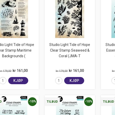
io Light Tide of Hope
Studio Light Tide of Hope
Studi
ear Stamp Maritime
Clear Stamp Seaweed &
Essen
Backgrounds (
Coral (JMA-T
kr 161,00
kr 161,00
kr 179,00
kr 179,00
kr
KJØP
KJØP
-10%
-10%
D
TILBUD
TILBUD