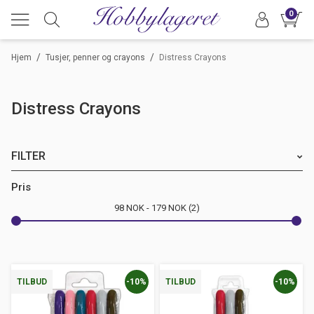
0
/
/
Hjem
Tusjer, penner og crayons
Distress Crayons
Distress Crayons
FILTER
Merke
Pris
98
NOK
179
NOK
2
-10%
-10%
TILBUD
TILBUD