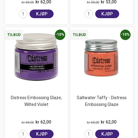
kr 62,00
kr 53,00
kr 69,00
kr 59,00
KJØP
KJØP
-10%
-10%
TILBUD
TILBUD
Distress Embossing Glaze,
Saltwater Taffy - Distress
Wilted Violet
Embossing Glaze
kr 62,00
kr 62,00
kr 69,00
kr 69,00
KJØP
KJØP