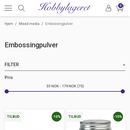
0
/
/
Hjem
Mixed media
Embossingpulver
Embossingpulver
FILTER
Merke
Pris
33
NOK
179
NOK
75
Farge
-10%
-10%
TILBUD
TILBUD