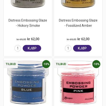
Distress Embossing Glaze
Distress Embossing Glaze
- Hickory Smoke
- Fossilized Amber
kr 62,00
kr 62,00
kr 69,00
kr 69,00
KJØP
KJØP
-10%
-10%
TILBUD
TILBUD