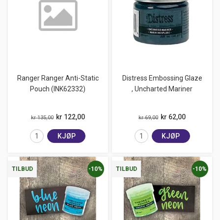
Ranger Ranger Anti-Static
Distress Embossing Glaze
Pouch (INK62332)
, Uncharted Mariner
kr 122,00
kr 62,00
kr 135,00
kr 69,00
KJØP
KJØP
-10%
-10%
TILBUD
TILBUD