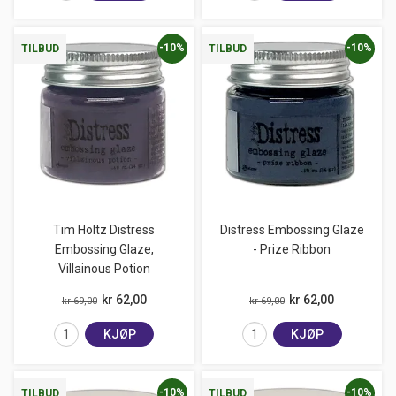
-10%
-10%
TILBUD
TILBUD
Tim Holtz Distress
Distress Embossing Glaze
Embossing Glaze,
- Prize Ribbon
Villainous Potion
kr 62,00
kr 62,00
kr 69,00
kr 69,00
KJØP
KJØP
-10%
-10%
TILBUD
TILBUD