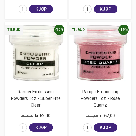
KJØP
KJØP
-10%
-10%
TILBUD
TILBUD
Ranger Embossing
Ranger Embossing
Powders 1oz. - Super Fine
Powders 1oz. - Rose
Clear
Quartz
kr 62,00
kr 62,00
kr 69,00
kr 69,00
KJØP
KJØP