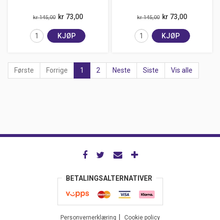
kr 73,00
kr 73,00
kr 145,00
kr 145,00
KJØP
KJØP
Første
Forrige
1
2
Neste
Siste
Vis alle
BETALINGSALTERNATIVER
Personvernerklæring
Cookie policy