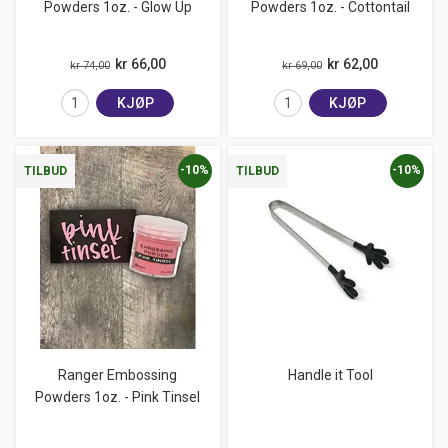
Powders 1oz. - Glow Up
Powders 1oz. - Cottontail
kr 66,00
kr 62,00
kr 74,00
kr 69,00
KJØP
KJØP
-10%
-10%
TILBUD
TILBUD
Ranger Embossing
Handle it Tool
Powders 1oz. - Pink Tinsel