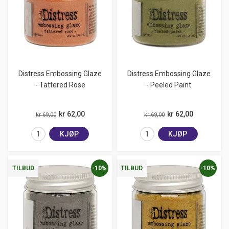
Distress Embossing Glaze
Distress Embossing Glaze
- Tattered Rose
- Peeled Paint
kr 62,00
kr 62,00
kr 69,00
kr 69,00
KJØP
KJØP
-10%
-10%
TILBUD
TILBUD