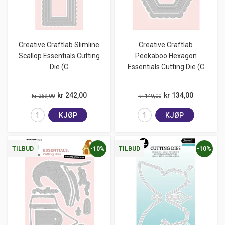
Creative Craftlab Slimline
Creative Craftlab
Scallop Essentials Cutting
Peekaboo Hexagon
Die (C
Essentials Cutting Die (C
kr 242,00
kr 134,00
kr 269,00
kr 149,00
KJØP
KJØP
-10%
-10%
TILBUD
TILBUD