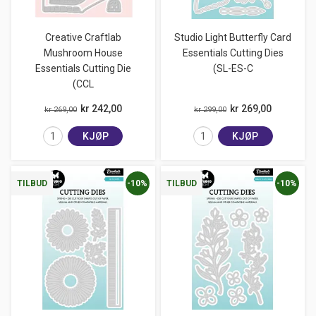
Creative Craftlab
Studio Light Butterfly Card
Mushroom House
Essentials Cutting Dies
Essentials Cutting Die
(SL-ES-C
(CCL
kr 242,00
kr 269,00
kr 269,00
kr 299,00
KJØP
KJØP
-10%
-10%
TILBUD
TILBUD