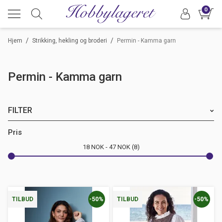
0
/
/
Hjem
Strikking, hekling og broderi
Permin - Kamma garn
Permin - Kamma garn
FILTER
Merke
Pris
18
NOK
47
NOK
8
-50%
-50%
TILBUD
TILBUD