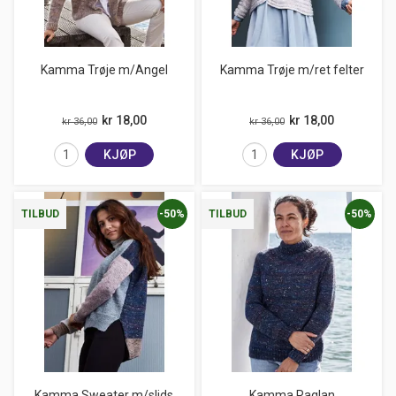
Kamma Trøje m/Angel
Kamma Trøje m/ret felter
kr 18,00
kr 18,00
kr 36,00
kr 36,00
KJØP
KJØP
-50%
-50%
TILBUD
TILBUD
Kamma Sweater m/slids
Kamma Raglan