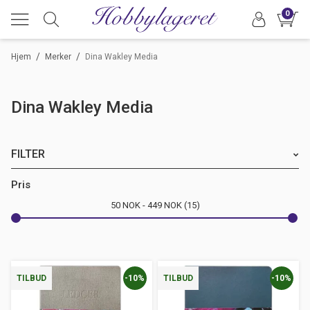
0
/
/
Hjem
Merker
Dina Wakley Media
Dina Wakley Media
FILTER
Merke
Pris
50
NOK
449
NOK
15
Farge
-10%
-10%
TILBUD
TILBUD