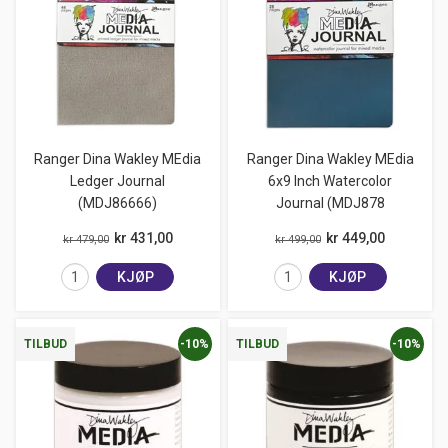
Ranger Dina Wakley MEdia
Ranger Dina Wakley MEdia
Ledger Journal
6x9 Inch Watercolor
(MDJ86666)
Journal (MDJ878
kr 431,00
kr 449,00
kr 479,00
kr 499,00
KJØP
KJØP
-10%
-10%
TILBUD
TILBUD