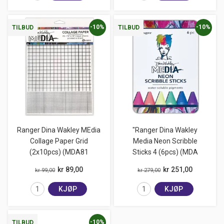
-10%
-10%
TILBUD
TILBUD
Ranger Dina Wakley MEdia
"Ranger Dina Wakley
Collage Paper Grid
Media Neon Scribble
(2x10pcs) (MDA81
Sticks 4 (6pcs) (MDA
kr 89,00
kr 251,00
kr 99,00
kr 279,00
KJØP
KJØP
-10%
TILBUD