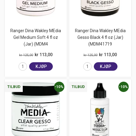
Ranger Dina Wakley MEdia
Ranger Dina Wakley MEdia
Gel Medium Soft 4 fl oz
Gesso Black 4 fl oz (Jar)
(Jar) (MDM4
(MDM41719
kr 113,00
kr 113,00
kr 125,00
kr 125,00
KJØP
KJØP
-10%
-10%
TILBUD
TILBUD