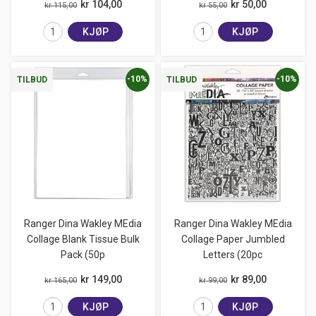
kr 104,00
kr 50,00
kr 115,00
kr 55,00
KJØP
KJØP
-10%
-10%
TILBUD
TILBUD
Ranger Dina Wakley MEdia
Ranger Dina Wakley MEdia
Collage Blank Tissue Bulk
Collage Paper Jumbled
Pack (50p
Letters (20pc
kr 149,00
kr 89,00
kr 165,00
kr 99,00
KJØP
KJØP