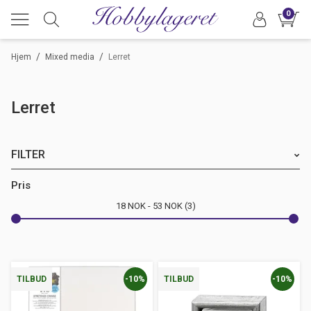
0
/
/
Hjem
Mixed media
Lerret
Lerret
FILTER
Merke
Pris
18
NOK
53
NOK
3
-10%
-10%
TILBUD
TILBUD