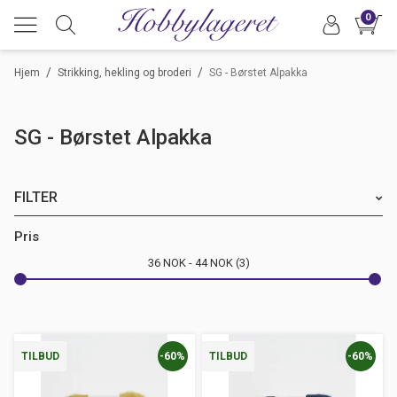
0
/
/
Hjem
Strikking, hekling og broderi
SG - Børstet Alpakka
SG - Børstet Alpakka
FILTER
Merke
Pris
36
NOK
44
NOK
3
Anledning
-60%
-60%
TILBUD
TILBUD