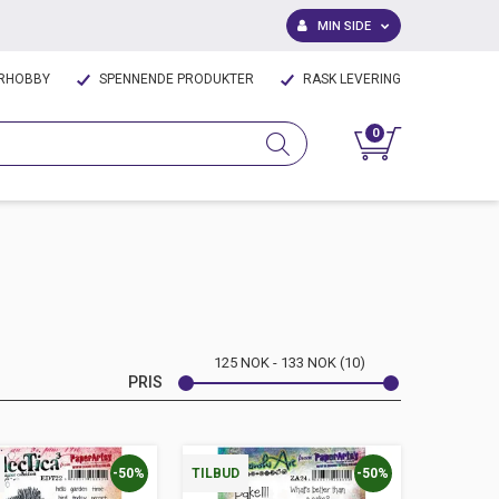
MIN SIDE
IRHOBBY
SPENNENDE PRODUKTER
RASK LEVERING
0
125
NOK
133
NOK
10
PRIS
-50%
-50%
TILBUD