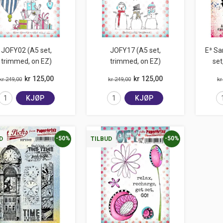
JOFY02 (A5 set,
JOFY17 (A5 set,
E³ S
trimmed, on EZ)
trimmed, on EZ)
set
kr 125,00
kr 125,00
kr 249,00
kr 249,00
kr
KJØP
KJØP
-50%
-50%
D
TILBUD