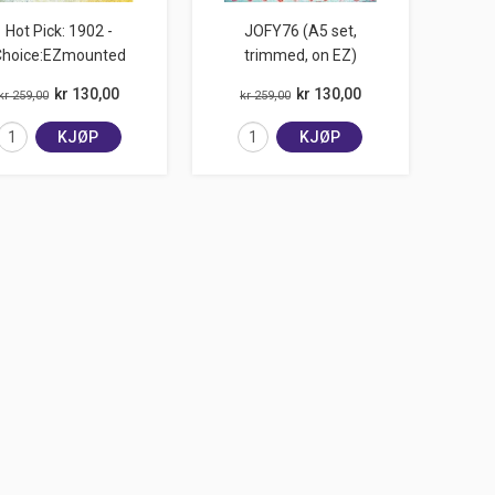
Hot Pick: 1902 -
JOFY76 (A5 set,
Choice:EZmounted
trimmed, on EZ)
kr 130,00
kr 130,00
kr 259,00
kr 259,00
KJØP
KJØP