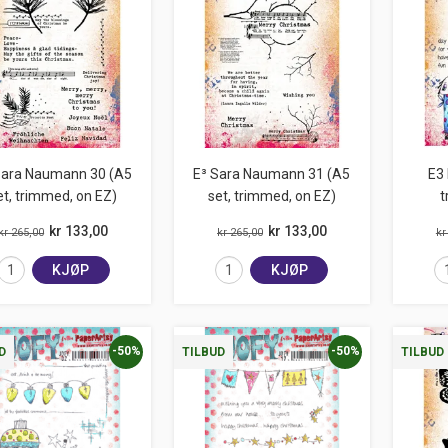
Sara Naumann 30 (A5
E³ Sara Naumann 31 (A5
E3 
et, trimmed, on EZ)
set, trimmed, on EZ)
t
kr 133,00
kr 133,00
kr 265,00
kr 265,00
kr
KJØP
KJØP
-50%
-50%
D
TILBUD
TILBUD