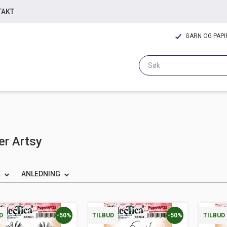
TAKT
GARN OG PAP
er Artsy
E
ANLEDNING
-50%
-50%
D
TILBUD
TILBUD