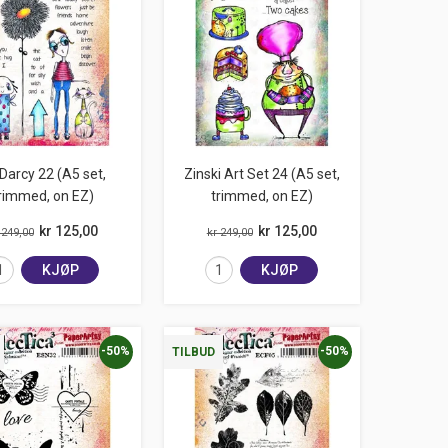
Darcy 22 (A5 set,
Zinski Art Set 24 (A5 set,
rimmed, on EZ)
trimmed, on EZ)
kr 125,00
kr 125,00
 249,00
kr 249,00
KJØP
KJØP
-50%
-50%
TILBUD