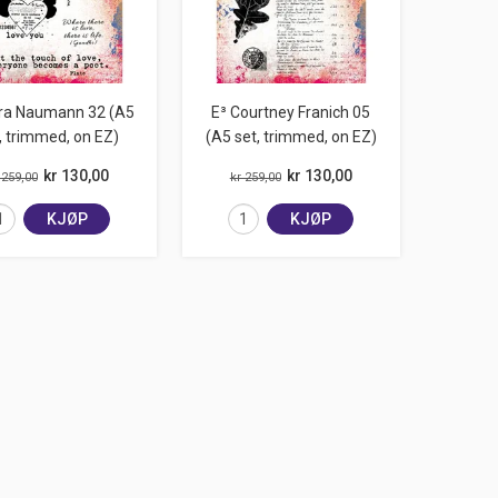
ara Naumann 32 (A5
E³ Courtney Franich 05
, trimmed, on EZ)
(A5 set, trimmed, on EZ)
kr 130,00
kr 130,00
 259,00
kr 259,00
KJØP
KJØP