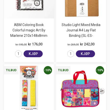
ABM Coloring Book
Studio Light Mixed Media
Colorful magic Art By
Journal A4 Lay Flat
Marlene 210x148x8mm
Binding (SL-ES-
kr 176,00
kr 242,00
kr 195,00
kr 269,00
KJØP
KJØP
-10%
-10%
TILBUD
TILBUD