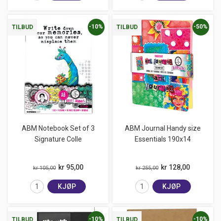
-10%
-50%
TILBUD
TILBUD
ABM Notebook Set of 3
ABM Journal Handy size
Signature Colle
Essentials 190x14
kr 95,00
kr 128,00
kr 105,00
kr 255,00
KJØP
KJØP
-10%
-10%
TILBUD
TILBUD