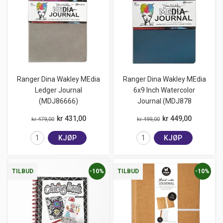
Ranger Dina Wakley MEdia
Ranger Dina Wakley MEdia
Ledger Journal
6x9 Inch Watercolor
(MDJ86666)
Journal (MDJ878
kr 431,00
kr 449,00
kr 479,00
kr 499,00
KJØP
KJØP
-10%
-10%
TILBUD
TILBUD