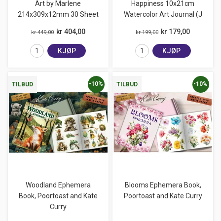
Art by Marlene
Happiness 10x21cm
214x309x12mm 30 Sheet
Watercolor Art Journal (J
kr 404,00
kr 179,00
kr 449,00
kr 199,00
KJØP
KJØP
-10%
-10%
TILBUD
TILBUD
Woodland Ephemera
Blooms Ephemera Book,
Book, Poortoast and Kate
Poortoast and Kate Curry
Curry