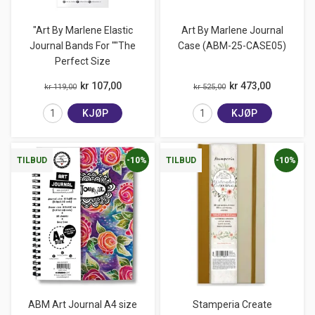
"Art By Marlene Elastic
Art By Marlene Journal
Journal Bands For ""The
Case (ABM-25-CASE05)
Perfect Size
kr 107,00
kr 473,00
kr 119,00
kr 525,00
KJØP
KJØP
-10%
-10%
TILBUD
TILBUD
ABM Art Journal A4 size
Stamperia Create