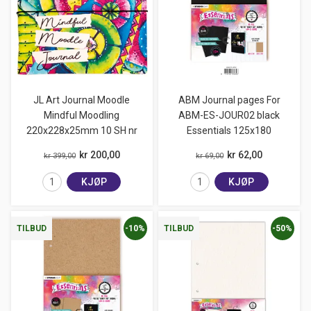
JL Art Journal Moodle
ABM Journal pages For
Mindful Moodling
ABM-ES-JOUR02 black
220x228x25mm 10 SH nr
Essentials 125x180
kr 200,00
kr 62,00
kr 399,00
kr 69,00
KJØP
KJØP
-10%
-50%
TILBUD
TILBUD