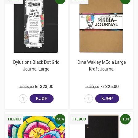
Dylusions Black Dot Grid
Dina Wakley MEdia Large
Journal Large
Kraft Journal
kr 323,00
kr 325,00
kr 359,00
kr 361,00
KJØP
KJØP
-50%
-10%
TILBUD
TILBUD