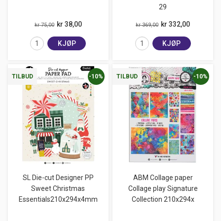
29
kr 38,00
kr 332,00
kr 75,00
kr 369,00
KJØP
KJØP
-10%
-10%
TILBUD
TILBUD
SL Die-cut Designer PP
ABM Collage paper
Sweet Christmas
Collage play Signature
Essentials210x294x4mm
Collection 210x294x