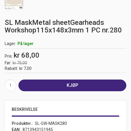
SL MaskMetal sheetGearheads
Workshop115x148x3mm 1 PC nr.280
Lager
På lager
kr 68,00
Pris
Før
kr 75,00
Rabatt
kr 7,00
KJØP
BESKRIVELSE
Produktnr.
SL-GW-MASK280
EAN
8713943151945