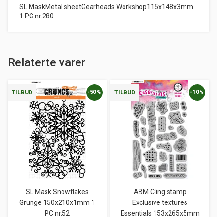
SL MaskMetal sheetGearheads Workshop115x148x3mm
1 PC nr.280
Relaterte varer
-50%
-10%
TILBUD
TILBUD
SL Mask Snowflakes
ABM Cling stamp
Grunge 150x210x1mm 1
Exclusive textures
PC nr.52
Essentials 153x265x5mm