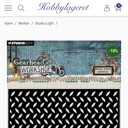
0
/
/
/
Hjem
Merker
Studio Light
-10%