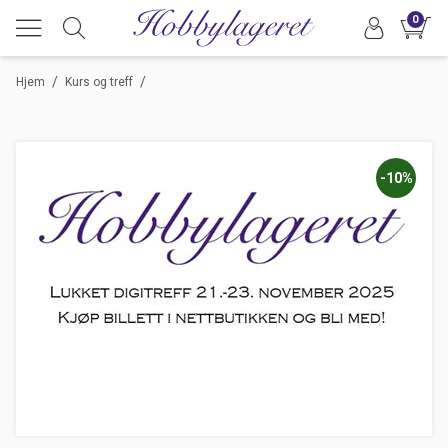
0
/
/
Hjem
Kurs og treff
-10%