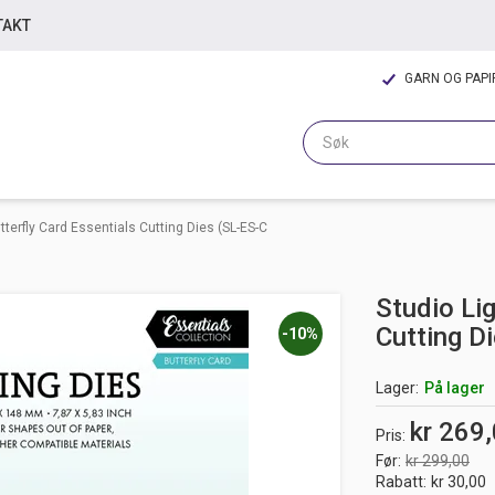
TAKT
GARN OG PAP
tterfly Card Essentials Cutting Dies (SL-ES-C
Studio Lig
Cutting D
-10%
Lager
På lager
kr 269
Pris
Før
kr 299,00
Rabatt
kr 30,00