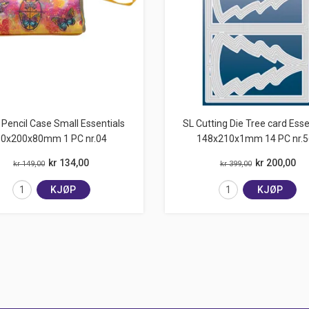
Pencil Case Small Essentials
SL Cutting Die Tree card Esse
80x200x80mm 1 PC nr.04
148x210x1mm 14 PC nr.5
kr 134,00
kr 200,00
kr 149,00
kr 399,00
KJØP
KJØP