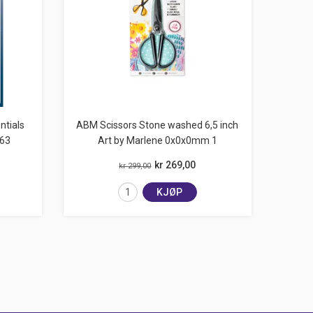
ntials
ABM Scissors Stone washed 6,5 inch
63
Art by Marlene 0x0x0mm 1
kr 269,00
kr 299,00
KJØP