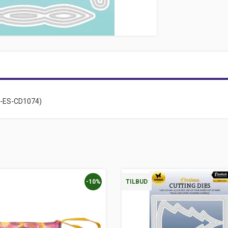
SL-ES-CD1074)
-10%
TILBUD