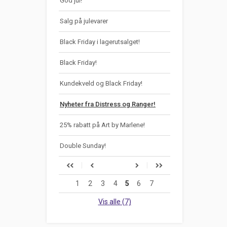
God jul!
Salg på julevarer
Black Friday i lagerutsalget!
Black Friday!
Kundekveld og Black Friday!
Nyheter fra Distress og Ranger!
25% rabatt på Art by Marlene!
Double Sunday!
1
2
3
4
5
6
7
Vis alle (7)