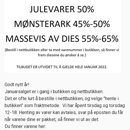
Sommeren 2025
Vi feirer våren!
God påske fra Hobbylageret!
Velkkommen til treff med Hobbylageret!
Treff i kirka på Hommersåk 21.-22. mars
Supersalg på garn!
Planer for høsten 2024
Godt nytt år!
Ryddesalg!
Januarsalget er i gang i butikken og nettbutikken.
Det er ofte lurt å bestille i nettbutikken, og velge "hente i
Stemmen Hår og Negler flytter inn hos Hobbylageret!
butikken" som fraktmetode. Vi har åpent tirsdag og torsdag
12-18. Henting av varer kan avtales, svar på eposten du får
Black Friday hos Hobbylageret!
når varene dine er pakket, så finner vi ut av det.
Hobbydag hos Hobbylageret lørdag 18/11 kl 12-18
Du finner varene her: