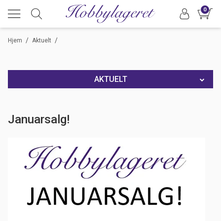
0
/
/
Hjem
Aktuelt
AKTUELT
God sommer!
Januarsalg!
Ferie i uke 18
Travle dager hos Hobbylageret
25% rabatt på Amsterdam akrylmaling
Adventssalg og juleferie
Digitreff 21.-23. november 2025!